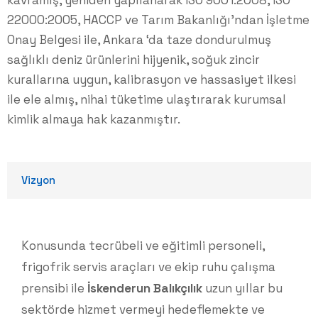
kavramış, yeniden yapılanarak ISO 9001:2008, ISO
22000:2005, HACCP ve Tarım Bakanlığı’ndan İşletme
Onay Belgesi ile, Ankara ‘da taze dondurulmuş
sağlıklı deniz ürünlerini hijyenik, soğuk zincir
kurallarına uygun, kalibrasyon ve hassasiyet ilkesi
ile ele almış, nihai tüketime ulaştırarak kurumsal
kimlik almaya hak kazanmıştır.
Vizyon
Konusunda tecrübeli ve eğitimli personeli,
frigofrik servis araçları ve ekip ruhu çalışma
prensibi ile
İskenderun Balıkçılık
uzun yıllar bu
sektörde hizmet vermeyi hedeflemekte ve