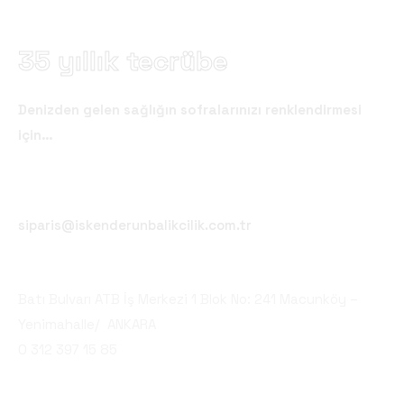
Kurumsal
35 yıllık tecrübe
Denizden gelen sağlığın sofralarınızı renklendirmesi
için…
Email Adreslerimiz
siparis@iskenderunbalikcilik.com.tr
Merkez
Batı Bulvarı ATB İş Merkezi 1 Blok No: 241 Macunköy –
Yenimahalle/ ANKARA
0 312 397 15 85
Şube 1