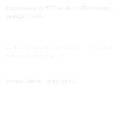
Beytepe Mahallesi 5387 Cadde No: 27E/6 Beytepe –
Çankaya / ANKARA
Şube 2
Cumhurbaşkanlığı Muhafız Alayı Kantini Koza Sokak
Balıkhane Çankaya / ANKARA
Ankara Balık Hali
Toptancı Balık Hali No: 10 / ANKARA
Sosyal Medya