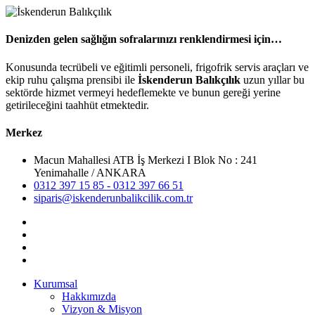
Denizden gelen sağlığın sofralarınızı renklendirmesi için…
Konusunda tecrübeli ve eğitimli personeli, frigofrik servis araçları ve
ekip ruhu çalışma prensibi ile
İskenderun Balıkçılık
uzun yıllar bu
sektörde hizmet vermeyi hedeflemekte ve bunun gereği yerine
getirileceğini taahhüt etmektedir.
Merkez
Macun Mahallesi ATB İş Merkezi I Blok No : 241
Yenimahalle / ANKARA
0312 397 15 85 - 0312 397 66 51
siparis@iskenderunbalikcilik.com.tr
Kurumsal
Hakkımızda
Vizyon & Misyon